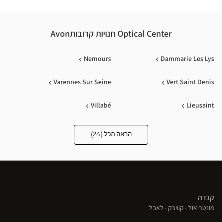
Optical Center חנויות קרובותAvon
Nemours
Dammarie Les Lys
Varennes Sur Seine
Vert Saint Denis
Villabé
Lieusaint
Brie Comte Robert
Quincy Sous Senart
הראה הכל (24)
Optical
Center
Audioprothésiste
Montgeron
Brétigny-Sur-Orge
חנויות
Morigny Champigny
Epinay Sur Orge
קנדה
Bonneuil Sur Marne
Pontault Combault
(פתח
(פתח
(פתח
מונטריאול
קוויבק
לאבל
בחלון
בחלון
בחלון
Orly
Pithiviers