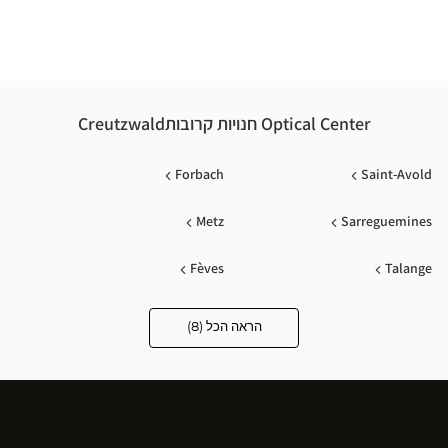
Optical Center חנויות קרובותCreutzwald
Forbach
Saint-Avold
Metz
Sarreguemines
Fèves
Talange
Jouy Aux Arches
Thionville
הראה הכל (8)
Optical
Center
Audioprothésiste
חנויות