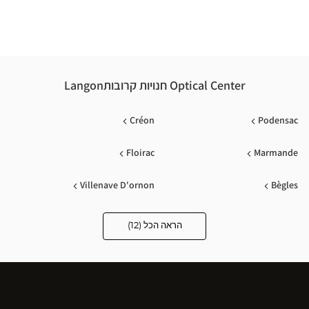
Optical Center חנויות קרובותLangon
Créon
Podensac
Floirac
Marmande
Villenave D'ornon
Bègles
Pessac
Libourne
הראה הכל (12)
Optical
Center
Audioprothésiste
Sainte-Eulalie
Bordeaux
חנויות
Tonneins
Merignac