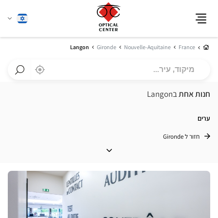
שנה
עברית
תפריט
שפה
בית
Langon
Gironde
Nouvelle-Aquitaine
France
מיקוד,
,
בקרבתי
a
עיר...
Optical
חפש
Center
חנות
חנות אחת
בLangon
חנות
Optical
Center
ערים
חזור ל Gironde
ערים
לחץ
ENTER
למידע
נוסף