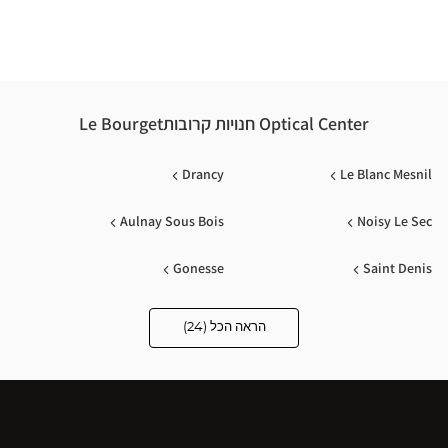
nter
Optical Center חנויות קרובותLe Bourget
Drancy
Le Blanc Mesnil
Aulnay Sous Bois
Noisy Le Sec
Gonesse
Saint Denis
Sarcelles
Paris
הראה הכל (24)
Optical
Center
Audioprothésiste
Le Raincy
Bagnolet
חנויות
Villemomble
Montreuil