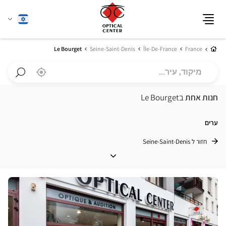
שנה
עברית
תפריט
שפה
בית
Le Bourget
Seine-Saint-Denis
Île-De-France
France
מיקוד,
,
בקרבתי
a
עיר...
Optical
חפש
Center
חנות
חנות אחת
בLe Bourget
חנות
Optical
Center
ערים
חזור ל Seine-Saint-Denis
ערים
לחץ
ENTER
למידע
נוסף