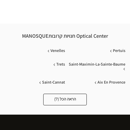
Optical Center חנויות קרובותMANOSQUE
Venelles
Pertuis
Trets
Saint-Maximin-La-Sainte-Baume
Saint-Cannat
Aix En Provence
Gardanne
הראה הכל (7)
Optical
Center
Audioprothésiste
חנויות