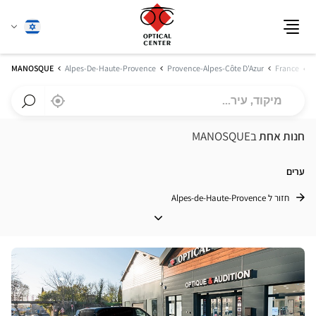
שנה
עברית
תפריט
שפה
ית
MANOSQUE
Alpes-De-Haute-Provence
Provence-Alpes-Côte D'Azur
France
מיקוד,
,
בקרבתי
a
עיר...
Optical
חפש
Center
חנות
חנות אחת
בMANOSQUE
חנות
Optical
Center
ערים
חזור ל Alpes-de-Haute-Provence
ערים
לחץ
ENTER
למידע
נוסף