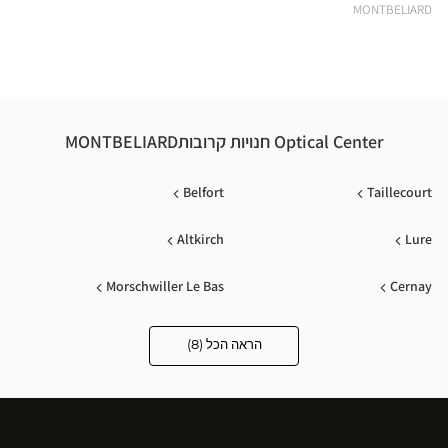
MONTBELIARD
Optical Center חנויות קרובותMONTBELIARD
Belfort
Taillecourt
Altkirch
Lure
Morschwiller Le Bas
Cernay
Kingersheim
Mulhouse
הראה הכל (8)
Optical
Center
Audioprothésiste
חנויות