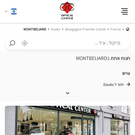
שנה
עברית
תפריט
שפה
בית
MONTBELIARD
Doubs
Bourgogne-Franche-Comté
France
מיקוד,
,
בקרבתי
a
עיר...
Optical
חפש
Center
חנות
חנות אחת
בMONTBELIARD
חנות
Optical
Center
ערים
חזור ל Doubs
ערים
לחץ
ENTER
למידע
נוסף