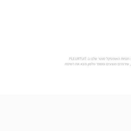
.מצא את כל המותגים של משקפי ראייה, משקפי שמש, עדשות מגע, אביזרי ראייה, סוללות למכשירי שמיעה ומוצרי טיפוח במחירים הנמוכים ביותר: חנויות האופטיקל סנטר שלנו ב-PLEURTUIT
ע לחנות Optical Center הקרובה אליך: שעות פתיחה, כתובת, שירותים מוצעים ומספר טלפון.מצא את רשימת