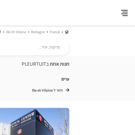
תפריט
בית
T
Ille-Et-Vilaine
Bretagne
France
מיקוד,
עיר...
חנות אחת
בPLEURTUIT
ערים
חזור ל Ille-et-Vilaine
לחץ
ENTER
למידע
נוסף