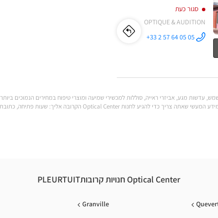
סגור כעת
OPTIQUE & AUDITION
לו"ז
לחנות
+33 2 57 64 05 05
התקשר לחנות
Audioprothésiste
Audioprothésiste
DINARD -
PLEURTUIT
Optical
DINARD
Center ב
-
PLEURTUIT
יכולות לענות על כל הצרכים שלך. מצא את כל המידע המעשי שאתה צריך כדי להגי
Optical
Center
Optical Center חנויות קרובותPLEURTUIT
Granville
Quever