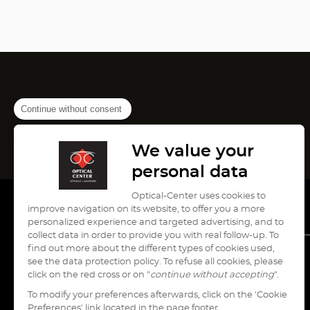
Continue without consent
We value your
personal data
Optical-Center uses cookies to
improve navigation on its website, to offer you a more
personalized experience and targeted advertising, and to
collect data in order to provide you with real follow-up. To
find out more about the different types of cookies used,
see the data protection policy. To refuse all cookies, please
עבור
עבור
עבור
עבור
עבור
click on the red cross or on "
continue without accepting
".
לעמוד
לעמוד
לעמוד
לעמוד
לעמוד
To modify your preferences afterwards, click on the 'Cookie
pinterest
instagram
youtube
tiktok
facebook
Preferences' link located in the page footer.