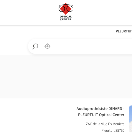
PLEURTUI
,
בקרבתי
a
Optical
חפש
Center
חנות
חנות
Optical
Center
חנות:
Audioprothésiste DINARD -
PLEURTUIT Optical Center
ZAC de la Ville Es Meniers
35730 Pleurtuit