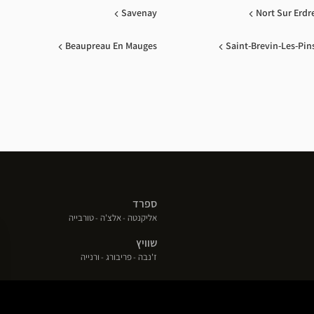
Savenay
Nort Sur Erdr
Beaupreau En Mauges
Saint-Brevin-Les-Pin
ספרד
(פתח
(פתח
(פתח
אליקנטה
אלצ'ה
טורבייה
בחלון
בחלון
בחלון
שוויץ
חדש)
חדש)
חדש)
(פתח
(פתח
(פתח
ז'נבה
פריבורג
ורנייה
בחלון
בחלון
בחלון
חדש)
חדש)
חדש)