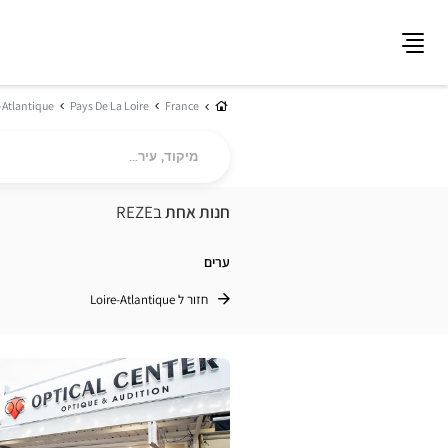
תפריט
בית
-Atlantique
Pays De La Loire
France
מיקוד,
עיר...
חנות אחת
בREZE
ערים
חזור ל Loire-Atlantique
לחץ
ENTER
למידע
נוסף