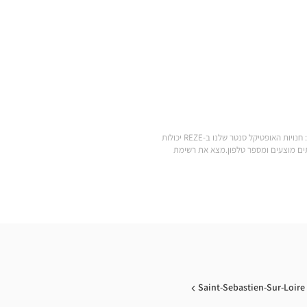
.מצא את כל המותגים של משקפי ראייה, משקפי שמש, עדשות מגע, אביזרי ראייה, סוללות למכשירי שמיעה ומוצרי טיפוח במחירים הנמוכים ביותר: חנויות האופטיקל סנטר שלנו ב-REZE יכולות
Optic הקרובה אליך: שעות פתיחה, כתובת, שירותים מוצעים ומספר טלפון.מצא את רשימת
Saint-Sebastien-Sur-Loire