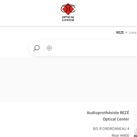
REZE
Loire
,
בקרבתי
a
Optical
חפש
Center
חנות
חנות
Optical
Center
חנות:
Audioprothésiste REZÉ
Optical Center
4 BIS R ORDRONNEAU
44400 Reze