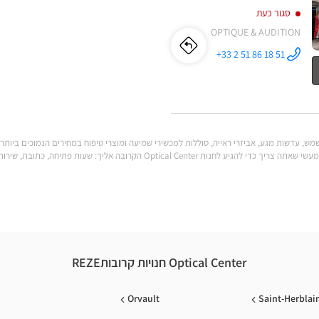
סגור כעת
OPTIQUE & AUDITION
לו"ז
לחנות
+33 2 51 86 18 51
התקשר לחנות
Audioprothésiste
Audioprothésiste
REZÉ Optical
Center ב
REZÉ
Optical
Center
לענות על כל הצרכים שלך. מצא את כל המידע המעשי שאתה צריך כדי להגיע לחנות al Center
Optical Center חנויות קרובותREZE
Orvault
Saint-Herblai