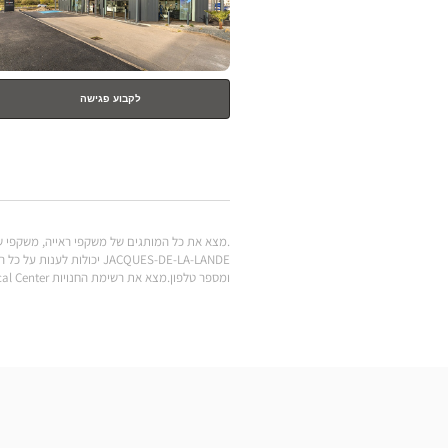
לקבוע פגישה
ומספר טלפון.מצא את רשימת החנויות Optical Center ב-SAINT-JACQUES-DE-LA-LANDE