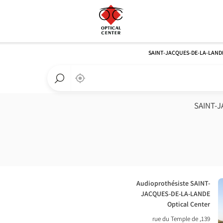
SAINT-JACQUES-DE-LA-LAND
,
בקרבתי
a
Optical
חפש
Center
חנות
חנות
Optical
Center
חנות:
Audioprothésiste SAINT-
JACQUES-DE-LA-LANDE
Optical Center
139, rue du Temple de