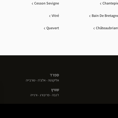
Cesson Sevigne
Chantepi
Vitré
Bain De Bretagn
Quevert
Châteaubrian
ספרד
(פתח
(פתח
(פתח
אליקנטה
אלצ'ה
טורבייה
בחלון
בחלון
בחלון
שוויץ
חדש)
חדש)
חדש)
(פתח
(פתח
(פתח
ז'נבה
פריבורג
ורנייה
בחלון
בחלון
בחלון
חדש)
חדש)
חדש)