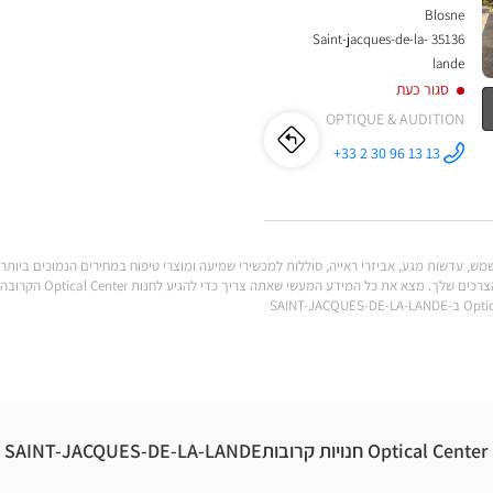
Blosne
35136 Saint-jacques-de-la-
lande
סגור כעת
OPTIQUE & AUDITION
לו"ז
לחנות
+33 2 30 96 13 13
התקשר לחנות
Audioprothésiste
Audioprothésiste
SAINT-
JACQUES-
DE-LA-
SAINT-
LANDE
Optical
Center ב
JACQUES-
JACQUES-DE-LA-LANDE יכולות
DE-
LA-
LANDE
Optical
Optical Center חנויות קרובותSAINT-JACQUES-DE-LA-LANDE
Center