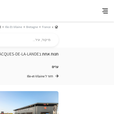
תפריט
בית
E
Ille-Et-Vilaine
Bretagne
France
מיקוד,
עיר...
חנות אחת
בSAINT-JACQUES-DE-LA-LANDE
ערים
חזור ל Ille-et-Vilaine
לחץ
ENTER
למידע
נוסף