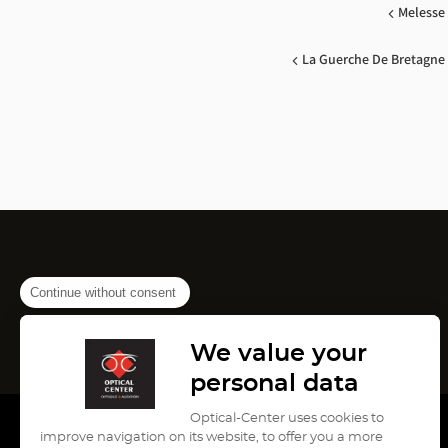
Melesse
La Guerche De Bretagne
Continue without consent
We value your
personal data
Optical-Center uses cookies to
improve navigation on its website, to offer you a more