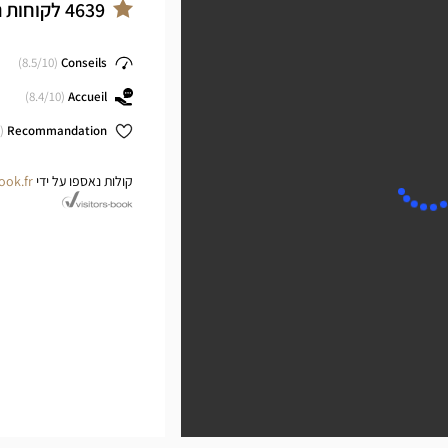
ter
4639
לקוחות 
8.5
/10)
(
Conseils
8.4
/10)
(
Accueil
(
Recommandation
קולות נאספו על ידי
ook.fr