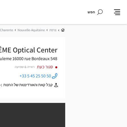
חפש
תפריט
בית
צרפת
Nouvelle-Aquitaine
Charente
ME Optical Center
16000 Angouleme
548 rue Bordeaux
סגור כעת
ראייה & שמיעה
+33 5 45 25 50 50
התקשר
לחנות
קבל קאת והאורדינטות של החנות
Audioprothésiste
של
ANGOULÊME
Audioprothésiste
Optical
ANGOULÊME
Center ב
Optical
Center