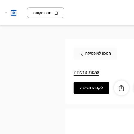
חנות מקוונת
שנה
עברית
שפה
המכון לאופטיקה
שעות פתיחה
לקבוע פגישה
ז
ות
לַחֲלוֹק
Audioprothési
Au
ANGOULÊ
Opti