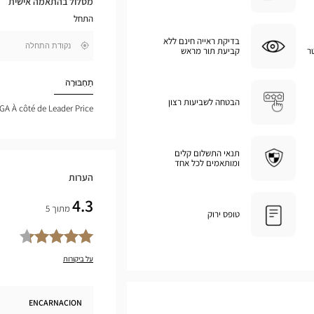
מסלול בהתאמה אישית
במפת
התחל
גוגל
בדיקת ראייה חינם ללא
,
ר
קביעת תור מראש
בקרבתי
חפש
חנות
Optical
תַחְבּוּרָה
Center
הבטחה לשביעות רצון
STGA À côté de Leader Price
תנאי התשלום קלים
ומותאמים לכל אחד
הערות
4.3
מתוך 5
טופס ירוק
על ביקורות
ENCARNACION