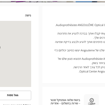
גישה
מומחי מכשירי השמיעה שלנו של Angouleme יקבלו אותך בברכה להציע את פתרונות
כים שלך.
ו מזמינים אותך להגיע ולבצע בדיקת שמיעה
לפי הפרופיל שלך, מומחי מכשירי השמיעה שלנו של Angouleme יעשו כמיטב יכולתם כדי
בחנות שלנו Audioprothésiste ANGOULÊME Optical Center תמצאו מגוון שלם של
יותר בשוק.
יתן לכל צורך לאחר הרכישה.
גוגל מפות
ראה
ביטוח שלווה אופטיקל סנטר
את
– שירות בתשלום – אחריות
המסלול