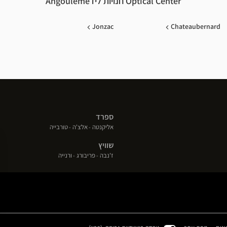
Optical Center חנויות לידAngouleme
Jonzac
Chateaubernard
ספרד
(פתח
(פתח
(פתח
אליקנטה
אלצ'ה
טורבייה
בחלון
בחלון
בחלון
שוויץ
חדש)
חדש)
חדש)
(פתח
(פתח
(פתח
ז'נבה
פריבורג
ורנייה
בחלון
בחלון
בחלון
חדש)
חדש)
חדש)