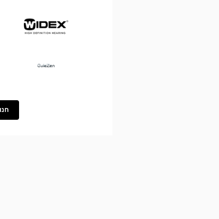
Widex
Ouïezen
חנו