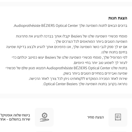
הצגת חנות
ברוכים הבאים לחנות השמיעה שלך Audioprothésiste BÉZIERS Optical Center.
מומחי מכשירי השמיעה שלנו של Beziers יקבלו אותך בברכה להציע את פתרונות
השמיעה הטובים ביותר המותאמים לכל הצרכים שלך.
אם יש לך ספק לגבי כושר השמיעה שלך, אנו מזמינים אותך להגיע ולבצע בדיקת שמיעה
בחינם בחנות שלנו.
לפי הפרופיל שלך, מומחי מכשירי השמיעה שלנו של Beziers יעשו כמיטב יכולתם כדי
לעזור לך לשמוע טוב יותר בחיי היומיום.
בחנות שלנו Audioprothésiste BÉZIERS Optical Center תמצאו מגוון שלם של מכשירי
שמיעה ואביזרים במחירים הטובים ביותר בשוק.
שירות לאחר המכירה המוקדש ללקוחותינו ניתן לכל צורך לאחר הרכישה.
נתראה בקרוב בחנות השמיעה שלך Optical Center Beziers.
ביטוח שלווה אופטיקל 
הצעת מחיר
שירות בתשלום – אחרי