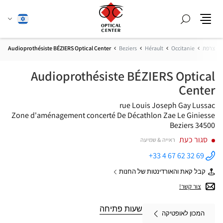
חפש
שנה
עברית
תפריט
שפה
צרפת
Occitanie
Hérault
Beziers
Audioprothésiste BÉZIERS Optical Center
Audioprothésiste BÉZIERS Optical
Center
rue Louis Joseph Gay Lussac
Zone d'aménagement concerté De Décathlon Zae Le Giniesse
34500 Beziers
סגור כעת
ראייה & שמיעה
+33 4 67 62 32 69
התקשר
לחנות
קבל קאת והאורדינטות של החנות
Audioprothésiste
של
BÉZIERS
Audioprothésiste
צור קשר!
Optical
BÉZIERS
Center ב
Optical
Center
שעות פתיחה
המכון לאופטיקה