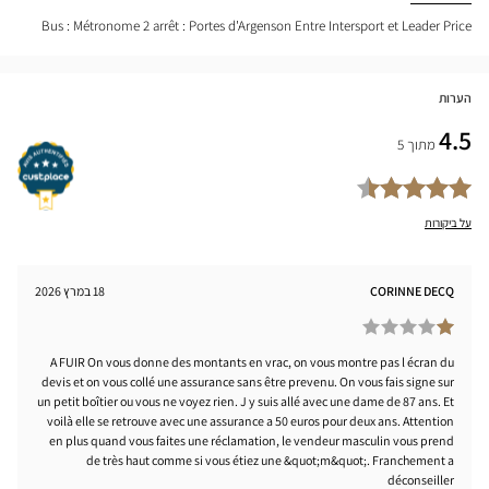
nter
Bus : Métronome 2 arrêt : Portes d'Argenson Entre Intersport et Leader Price
הערות
4.5
מתוך 5
על ביקורות
CORINNE DECQ
18 במרץ 2026
A FUIR On vous donne des montants en vrac, on vous montre pas l écran du
devis et on vous collé une assurance sans être prevenu. On vous fais signe sur
un petit boîtier ou vous ne voyez rien. J y suis allé avec une dame de 87 ans. Et
voilà elle se retrouve avec une assurance a 50 euros pour deux ans. Attention
en plus quand vous faites une réclamation, le vendeur masculin vous prend
de très haut comme si vous étiez une &quot;m&quot;. Franchement a
déconseiller