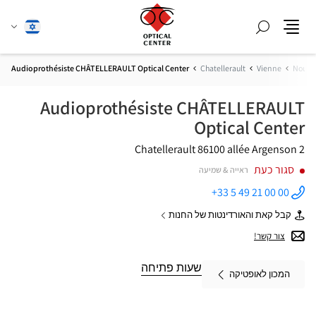
חפש
שנה
עברית
תפריט
שפה
Audioprothésiste CHÂTELLERAULT Optical Center
Chatellerault
Vienne
Nouvel
Audioprothésiste CHÂTELLERAULT
Optical Center
86100 Chatellerault
2 allée Argenson
סגור כעת
ראייה & שמיעה
+33 5 49 21 00 00
התקשר
לחנות
קבל קאת והאורדינטות של החנות
Audioprothésiste
של
CHÂTELLERAULT
Audioprothésiste
צור קשר!
Optical
CHÂTELLERAULT
Center ב
Optical
Center
שעות פתיחה
המכון לאופטיקה