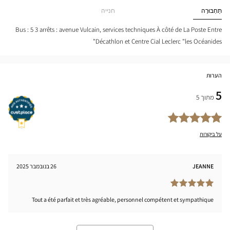
STE-
Optical
תַחְבּוּרָה
חנייה
DE-
Center
UCH
tical
Bus : 5 3 arrêts : avenue Vulcain, services techniques À côté de La Poste Entre
nter
Décathlon et Centre Cial Leclerc "les Océanides"
הערות
5
מתוך 5
על ביקורות
JEANNE
26 בנובמבר 2025
Tout a été parfait et très agréable, personnel compétent et sympathique