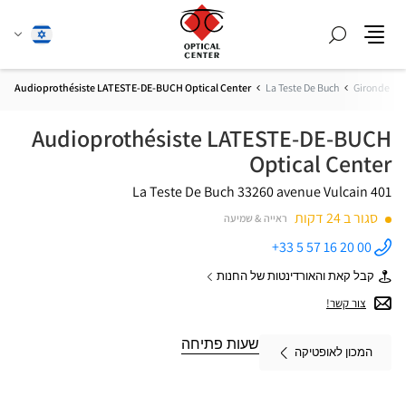
חפש
שנה
עברית
תפריט
שפה
Audioprothésiste LATESTE-DE-BUCH Optical Center
La Teste De Buch
Gironde
Audioprothésiste LATESTE-DE-BUCH
Optical Center
33260 La Teste De Buch
401 avenue Vulcain
סגור ב 24 דקות
ראייה & שמיעה
+33 5 57 16 20 00
התקשר
לחנות
קבל קאת והאורדינטות של החנות
Audioprothésiste
של
LATESTE-
Audioprothésiste
צור קשר!
DE-BUCH
LATESTE-
Optical
DE-
Center ב
BUCH
שעות פתיחה
המכון לאופטיקה
Optical
Center