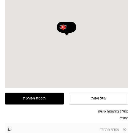
גוגל מפות
תוכנית מפורטת
ראה
ראה
את
את
התוכנית
המסלול
מסלול בהתאמה אישית
המפורטת
במפת
התחל
גוגל
,
בקרבתי
לו"ז
לחנות