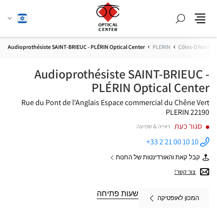
חפש
שנה
עברית
תפריט
שפה
Audioprothésiste SAINT-BRIEUC - PLÉRIN Optical Center
PLERIN
Côtes-D'Armor
Audioprothésiste SAINT-BRIEUC -
PLÉRIN Optical Center
Rue du Pont de l'Anglais
Espace commercial du Chêne Vert
22190 PLERIN
סגור כעת
ראייה & שמיעה
+33 2 21 00 10 10
התקשר
לחנות
קבל קאת והאורדינטות של החנות
Audioprothésiste
של
SAINT-
Audioprothésiste
צור קשר!
BRIEUC -
SAINT-
PLÉRIN
BRIEUC
Optical
-
שעות פתיחה
Center ב
המכון לאופטיקה
PLÉRIN
Optical
Center