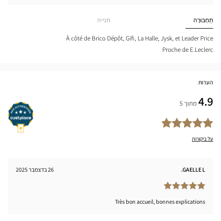
חפש
iste
חנות
INT-
Optical
תַחְבּוּרָה
חנייה
IEUC
Center
-
ÉRIN
À côté de Brico Dépôt, Gifi, La Halle, Jysk, et Leader Price
tical
Proche de E.Leclerc
nter
הערות
4.9
מתוך 5
על ביקורות
GAELLE L.
26 בדצמבר 2025
Très bon accueil, bonnes explications