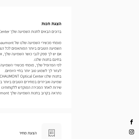
תמונות
הצגת חנות
ברוכים הבאים לחנות השמיעה שלך Audioprothésiste CHAUMONT Optical Center.
השמיעה הטובים ביותר המותאמים לכל הצר
אם יש לך ספק לגבי כושר השמיעה שלך, אנ
בחינם בחנות שלנו.
לעזור לך לשמוע טוב יותר בחיי היומיום.
שמיעה ואביזרים במחירים הטובים ביותר בש
שירות לאחר המכירה המוקדש ללקוחותינו נ
נתראה בקרוב בחנות השמיעה שלך Optical Center Chaumont.
Audioprothésiste
CHAUMONT
הצעת מחיר
Audioprothésiste
Optical