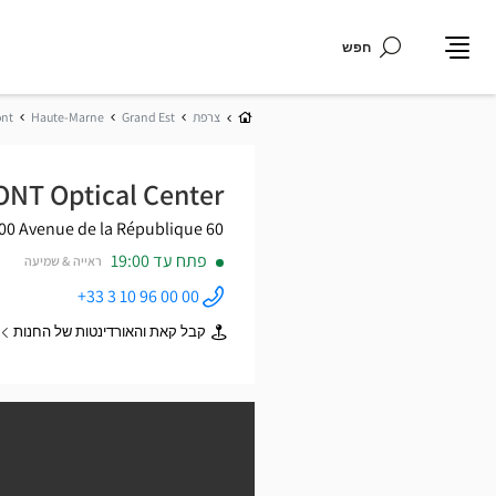
חפש
תפריט
בית
צרפת
Grand Est
Haute-Marne
nt
NT Optical Center
umont
60 Avenue de la République
פתח עד 19:00
ראייה & שמיעה
+33 3 10 96 00 00
התקשר
לחנות
קבל קאת והאורדינטות של החנות
Audioprothésiste
של
CHAUMONT
Audioprothésiste
Optical
CHAUMONT
Center ב
Optical
Center