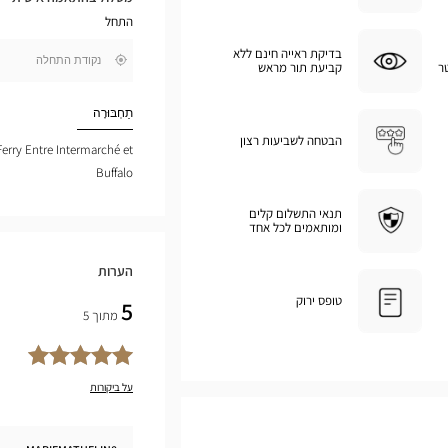
במפת
התחל
גוגל
בדיקת ראייה חינם ללא
,
ר
קביעת תור מראש
בקרבתי
חפש
חנות
Optical
תַחְבּוּרָה
Center
הבטחה לשביעות רצון
 Ferry Entre Intermarché et
Buffalo
תנאי התשלום קלים
ומותאמים לכל אחד
הערות
טופס ירוק
5
מתוך 5
על ביקורות