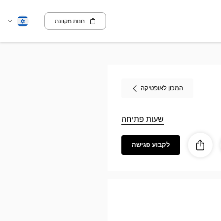
חנות מקוונת
שנה
עברית
שפה
המכון לאופטיקה
שעות פתיחה
לקבוע פגישה
ז
ות
לַחֲלוֹק
Audioprothési
Au
CHAUMO
Opti