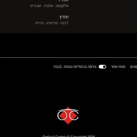
(פתח
(פתח
(פתח
אליקנטה
אלצ'ה
טורבייה
בחלון
בחלון
בחלון
שוויץ
חדש)
חדש)
חדש)
(פתח
(פתח
(פתח
ז'נבה
פריבורג
ורנייה
בחלון
בחלון
בחלון
חדש)
חדש)
חדש)
(פתח
ונים
מפת אתר
גירסה בניגודיות גבוהה (
כבוי
)
בחלון
חדש)
Optical Center © Copyright 2026