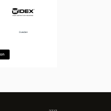
Widex
Ouïezen
חנו
קנדה