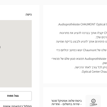
גישה
מומחי מכשירי השמיעה שלנו של Chaumont יקבלו אותך בברכה להציע את פתרונות
כים שלך.
ו מזמינים אותך להגיע ולבצע בדיקת שמיעה
לפי הפרופיל שלך, מומחי מכשירי השמיעה שלנו של Chaumont יעשו כמיטב יכולתם כדי
בחנות שלנו Audioprothésiste CHAUMONT Optical Center תמצאו מגוון שלם של מכשירי
וק.
יתן לכל צורך לאחר הרכישה.
גוגל מפות
ראה
ביטוח שלווה אופטיקל סנטר
את
– שירות בתשלום – אחריות
המסלול
מסלול בהתאמה אישית