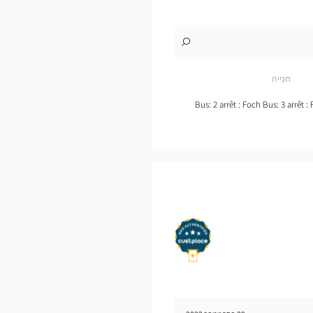
לו"ז
לחנות
Audioprothésiste
CHAUMONT
חנייה
Optical
Center
Bus: 2 arrêt : Foch Bus: 3 arrêt :