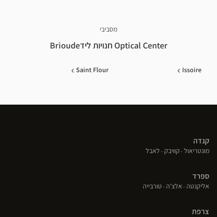
מסביבי
Optical Center חנויות לידBrioude
Saint Flour
Issoire
קנדה
(פתח
(פתח
(פתח
מונטריאול
קוויבק
לאבל
בחלון
בחלון
בחלון
חדש)
חדש)
חדש)
ספרד
(פתח
(פתח
(פתח
אליקנטה
אלצ'ה
טורבייה
בחלון
בחלון
בחלון
חדש)
חדש)
חדש)
צרפת