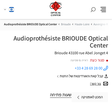
חפש
שנה
עברית
תפריט
שפה
Audioprothésiste BRIOUDE Optical Center
Brioude
Haute-Loire
Auvergne-Rhô
Audioprothésiste BRIOUDE Optical
Center
43100 Brioude
4 rue Abel Jonget
סגור כעת
ראייה & שמיעה
+33 4 28 69 28 00
התקשר
לחנות
קבל קאת והאורדינטות של החנות
Audioprothésiste
של
BRIOUDE
Audioprothésiste
צור קשר!
Optical
BRIOUDE
Center ב
Optical
Center
שעות פתיחה
המכון לאופטיקה