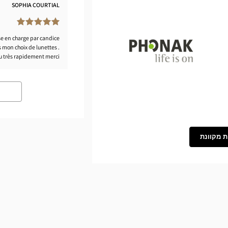
SOPHIA COURTIAL
ise en charge par candice
 mon choix de lunettes .
çu très rapidement merci
Phonak
ת מקוונת