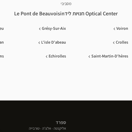
מסביבי
Optical Center חנויות לידLe Pont de Beauvoisin
ieu
Grésy-Sur-Aix
Voiron
an
L'isle D'abeau
Crolles
ns
Echirolles
Saint-Martin-D'hères
ספרד
(פתח
(פתח
(פתח
אליקנטה
אלצ'ה
טורבייה