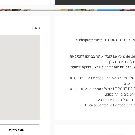
גישה
אים לחנות השמיעה שלך Audioprothésiste LE PONT-DE-BEAUVOISIN
מומחי מכשירי השמיעה שלנו של Le Pont de Beauvoisin יקבלו אותך בברכה להציע את
 לכל הצרכים שלך.
ו מזמינים אותך להגיע ולבצע בדיקת שמיעה
לפי הפרופיל שלך, מומחי מכשירי השמיעה שלנו של Le Pont de Beauvoisin יעשו כמיטב
היומיום.
בחנות שלנו Audioprothésiste LE PONT-DE-BEAUVOISIN Optical Center תמצאו מגוון
הטובים ביותר בשוק.
יתן לכל צורך לאחר הרכישה.
גוגל מפות
ראה