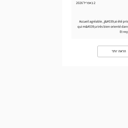
2 באפריל 2026
Accueil agréable , j&#039;ai été pr
qui m&#039;a très bien orienté dans
Et re
הראה יותר