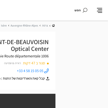
חפש
תפריט
בית
צרפת
Auvergne-Rhône-Alpes
Isère
ONT-DE-BEAUVOISIN
Optical Center
nie
Route départementale 1006
סגור ב 47 דקות
ראייה & שמיעה
+33 4 58 15 05 05
התקשר
לחנות
קבל קאת והאורדינטות של החנות
Audioprothésiste
של
LE PONT-
Audioprothésiste
DE-
LE
BEAUVOISIN
PONT-
Optical
DE-
Center ב
BEAUVOISIN
Optical
Center