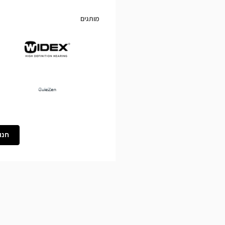
מותגים
Widex
Ouïezen
חנו