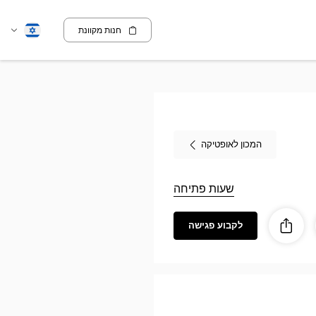
חנות מקוונת
שנה
עברית
שפה
המכון לאופטיקה
שעות פתיחה
לקבוע פגישה
ז
ות
לַחֲלוֹק
Audioprothési
Au
PON