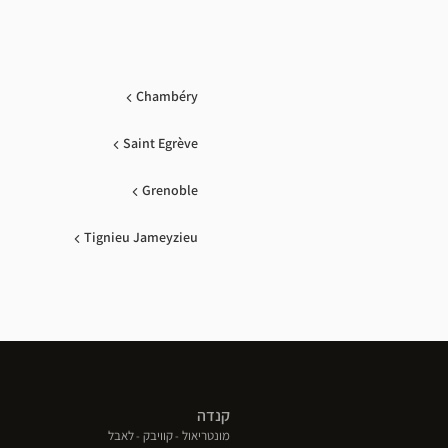
Chambéry
Saint Egrève
Grenoble
Tignieu Jameyzieu
קנדה
(פתח
(פתח
(פתח
מונטריאול
קוויבק
לאבל