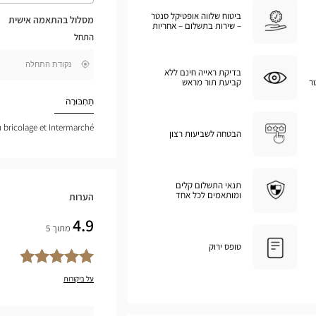
את
ביטוח שלווה אופטיקל סנטר
המסלול
מסלול בהתאמה אישית
– שירות בתשלום – אחריות
במפת
התחל
גוגל
,
בקרבתי
בדיקת ראייה חינם ללא
חפש
ר
קביעת תור מראש
חנות
Optical
תַחְבּוּרָה
Center
u bricolage et Intermarché
הבטחה לשביעות רצון
תנאי התשלום קלים
ומותאמים לכל אחד
הערות
4.9
מתוך 5
טופס ירוק
על ביקורות