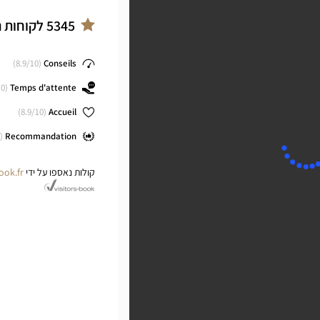
BEAUVOISIN
DE-
Optical
5345
לקוחות 
Center
IN
ב
8.9
/10)
(
Conseils
cal
0)
(
Temps d'attente
ter
8.9
/10)
(
Accueil
(
Recommandation
קולות נאספו על ידי
ook.fr