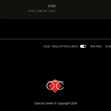
בחלון
בחלון
בחלון
שוויץ
חדש)
חדש)
חדש)
(פתח
(פתח
(פתח
ז'נבה
פריבורג
ורנייה
בחלון
בחלון
בחלון
חדש)
חדש)
חדש)
(פתח
ונים
מפת אתר
גירסה בניגודיות גבוהה (
כבוי
)
בחלון
חדש)
Optical Center © Copyright 2026
 settings, ensuring compliance with regulations. Customize your