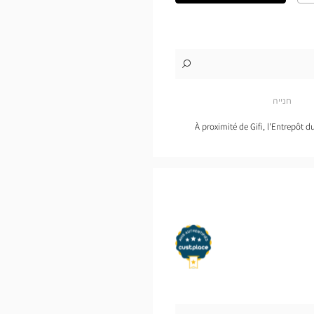
את
התוכנית
המפורטת
לו"ז
לחנות
Audioprothésiste
LE
חנייה
PONT-
DE-
BEAUVOISIN
À proximité de Gifi, l'Entrepôt d
Optical
Center