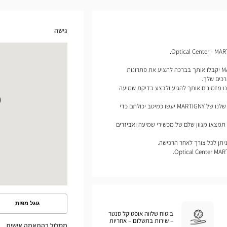
גישה
מומחי מכשירי השמיעה שלנו של MARTIGNY יקבלו אותך בברכה להציע את פתרונות
כים שלך.
ו מזמינים אותך להגיע ולבצע בדיקת שמיעה
לפי הפרופיל שלך, מומחי מכשירי השמיעה שלנו של MARTIGNY יעשו כמיטב יכולתם כדי
בחנות שלנו Optical Center - MARTIGNY תמצאו מגוון שלם של מכשירי שמיעה ואביזרים
יתן לכל צורך לאחר הרכישה.
גוגל מפות
ראה
ביטוח שלווה אופטיקל סנטר
את
– שירות בתשלום – אחריות
המסלול
מסלול בהתאמה אישית