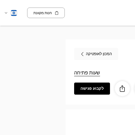
חנות מקוונת
שנה
עברית
שפה
המכון לאופטיקה
שעות פתיחה
לקבוע פגישה
ז
ות
לַחֲלוֹק
Opti
Cen
MARTIG