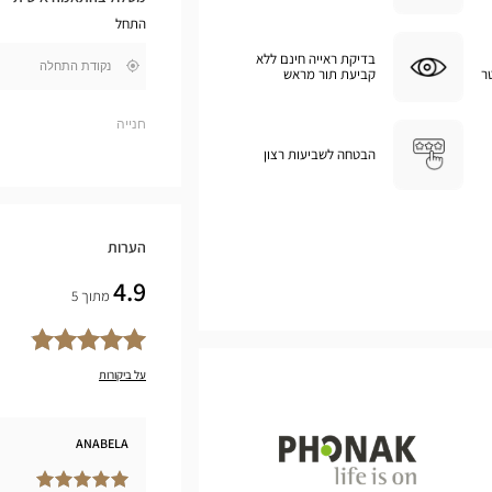
במפת
התחל
גוגל
בדיקת ראייה חינם ללא
,
ר
קביעת תור מראש
בקרבתי
חפש
חנות
Optical
חנייה
Center
הבטחה לשביעות רצון
הערות
4.9
מתוך 5
על ביקורות
ANABELA