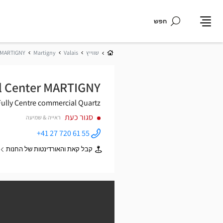
חפש
תפריט
בית
שווייץ
Valais
Martigny
MARTIGNY
l Center MARTIGNY
ully
Centre commercial Quartz
סגור כעת
ראייה & שמיעה
+41 27 720 61 55
התקשר
לחנות
קבל קאת והאורדינטות של החנות
Optical
של
Center
Optical
MARTIGNY
Center
ב
MARTIGNY