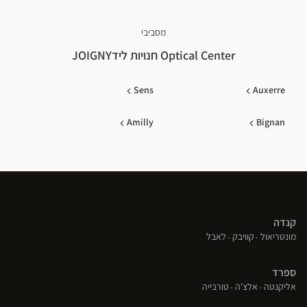
מסביבי
Optical Center חנויות לידJOIGNY
Sens
Auxerre
Amilly
Bignan
קנדה
(פתח
(פתח
(פתח
מונטריאול
קוויבק
לאבל
בחלון
בחלון
בחלון
חדש)
חדש)
חדש)
ספרד
(פתח
(פתח
(פתח
אליקנטה
אלצ'ה
טורבייה
בחלון
בחלון
בחלון