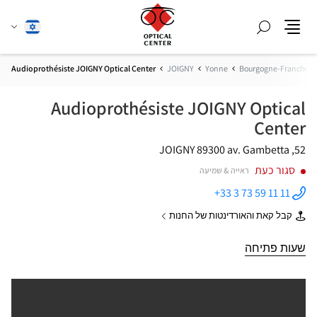
חפש
שנה
עברית
תפריט
שפה
Audioprothésiste JOIGNY Optical Center
JOIGNY
Yonne
Bourgogne-Franche-
Audioprothésiste JOIGNY Optical
Center
89300 JOIGNY
52, av. Gambetta
סגור כעת
ראייה & שמיעה
+33 3 73 59 11 11
התקשר
לחנות
קבל קאת והאורדינטות של החנות
Audioprothésiste
של
JOIGNY
Audioprothésiste
Optical
JOIGNY
שעות פתיחה
Center ב
Optical
Center