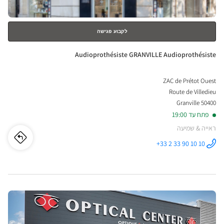
לקבוע פגישה
חנות:
Audioprothésiste GRANVILLE Audioprothésiste
ZAC de Prétot Ouest
Route de Villedieu
50400 Granville
פתח עד 19:00
ראייה & שמיעה
לו"ז
לחנו
+33 2 33 90 10 10
התקשר לחנות
Audioprothésiste
iste
GRANVILLE
Audioprothésiste
ב
ILLE
לחץ
iste
ENTER
למידע