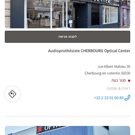
nter
למידע
נוסף
לקבוע פגישה
חנות:
Audioprothésiste CHERBOURG Optical Center
39 rue Albert Mahieu
50100 Cherbourg en cotentin
סגור כעת
ראייה & שמיעה
לו"ז
לחנו
+33 2 33 01 00 80
התקשר לחנות
Audioprothésiste
iste
CHERBOURG
Optical
Center ב
URG
לחץ
ical