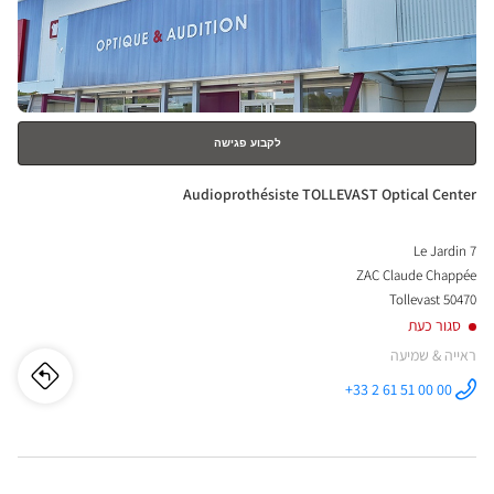
ENTER
nter
למידע
נוסף
לקבוע פגישה
חנות:
Audioprothésiste TOLLEVAST Optical Center
7 Le Jardin
ZAC Claude Chappée
50470 Tollevast
סגור כעת
ראייה & שמיעה
לו"ז
לחנו
+33 2 61 51 00 00
התקשר לחנות
Audioprothésiste
iste
TOLLEVAST
Optical
Center ב
VAST