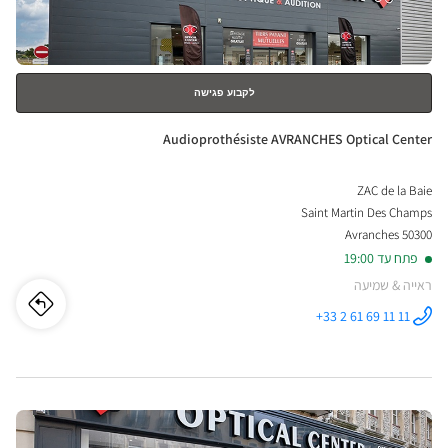
נוסף
לקבוע פגישה
חנות:
Audioprothésiste AVRANCHES Optical Center
ZAC de la Baie
Saint Martin Des Champs
50300 Avranches
פתח עד 19:00
ראייה & שמיעה
לו"ז
לחנו
+33 2 61 69 11 11
התקשר לחנות
Audioprothésiste
iste
AVRANCHES
Optical
Center ב
HES
לחץ
ical
ENTER