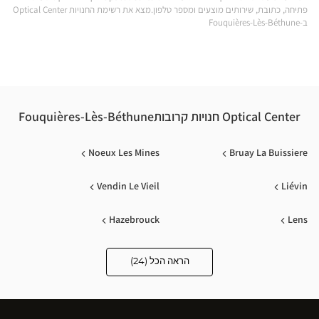
פתיחה, כתובת, שירותים מוצעים ומספר טלפון.מצא את רשימת החנויות Optical Center
ical
ב-Fouquières-Lès-Béthune
nter
Optical Center חנויות קרובותFouquières-Lès-Béthune
Noeux Les Mines
Bruay La Buissiere
Vendin Le Vieil
Liévin
Hazebrouck
Lens
Bailleul
Arras
הראה הכל (24)
Optical
Center
Audioprothésiste
Herlin-Le-Sec
Libercourt
חנויות