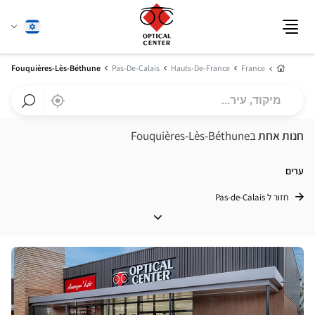
שנה
עברית
תפריט
שפה
בית
Fouquières-Lès-Béthune
Pas-De-Calais
Hauts-De-France
France
מיקוד,
,
בקרבתי
a
עיר...
Optical
חפש
Center
חנות
חנות אחת
בFouquières-Lès-Béthune
חנות
Optical
Center
ערים
חזור ל Pas-de-Calais
ערים
לחץ
ENTER
למידע
נוסף