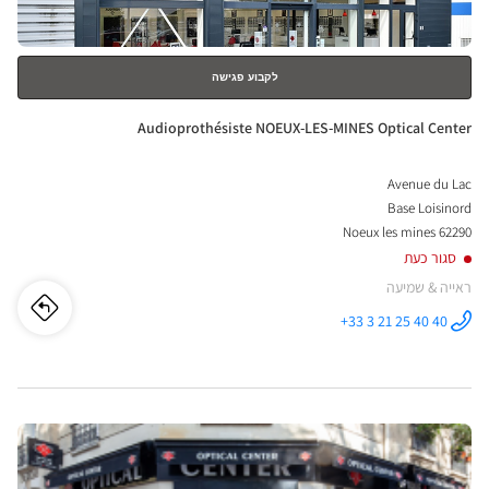
nter
לקבוע פגישה
חנות:
Audioprothésiste NOEUX-LES-MINES Optical Center
Avenue du Lac
Base Loisinord
62290 Noeux les mines
סגור כעת
ראייה & שמיעה
לו"ז
לחנו
+33 3 21 25 40 40
התקשר לחנות
Audioprothésiste
iste
NOEUX-LES-
MINES
Optical
UX-
Center ב
לחץ
LES-
ENTER
NES
למידע