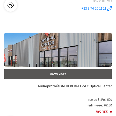
ראייה & שמיעה
לו"ז
לחנו
+33 3 74 20 11 11
התקשר לחנות
Audioprothésiste
iste
MERLIMONT
Optical
Center ב
ONT
לחץ
ical
ENTER
nter
למידע
נוסף
לקבוע פגישה
חנות:
Audioprothésiste HERLIN-LE-SEC Optical Center
500, rue de St Pol
62130 Herlin-le-sec
סגור כעת