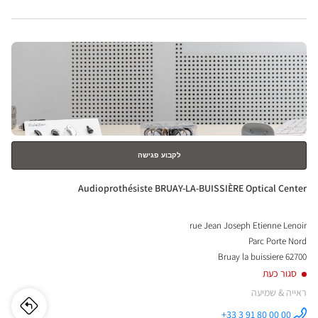
iste
Optical
Center ב
GES
לחץ
ical
ENTER
nter
למידע
נוסף
לקבוע פגישה
חנות:
Audioprothésiste BRUAY-LA-BUISSIÈRE Optical Center
rue Jean Joseph Etienne Lenoir
Parc Porte Nord
62700 Bruay la buissiere
סגור כעת
ראייה & שמיעה
לו"ז
לחנו
+33 3 91 80 00 00