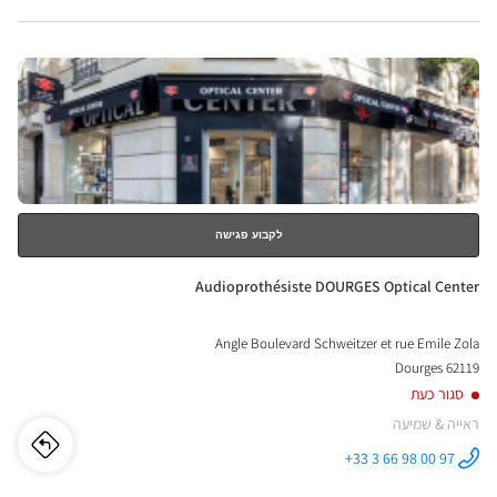
LES-
BETHUNE
RES-
Optical
Center ב
לחץ
LES-
ENTER
UNE
למידע
נוסף
ical
nter
לקבוע פגישה
חנות:
Audioprothésiste DOURGES Optical Center
Angle Boulevard Schweitzer et rue Emile Zola
62119 Dourges
סגור כעת
ראייה & שמיעה
לו"ז
לחנו
+33 3 66 98 00 97
התקשר לחנות
Audioprothésiste
DOURGES