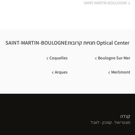
ical
ב-SAINT-MARTIN-BOULOGNE
nter
Optical Center חנויות קרובותSAINT-MARTIN-BOULOGNE
Coquelles
Boulogne Sur Mer
Arques
Merlimont
קנדה
(פתח
(פתח
(פתח
מונטריאול
קוויבק
לאבל
בחלון
בחלון
בחלון
חדש)
חדש)
חדש)