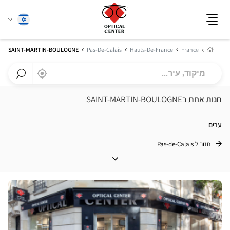
שנה
עברית
תפריט
שפה
בית
SAINT-MARTIN-BOULOGNE
Pas-De-Calais
Hauts-De-France
France
מיקוד,
,
בקרבתי
a
עיר...
Optical
חפש
Center
חנות
חנות אחת
בSAINT-MARTIN-BOULOGNE
חנות
Optical
Center
ערים
חזור ל Pas-de-Calais
ערים
לחץ
ENTER
למידע
נוסף