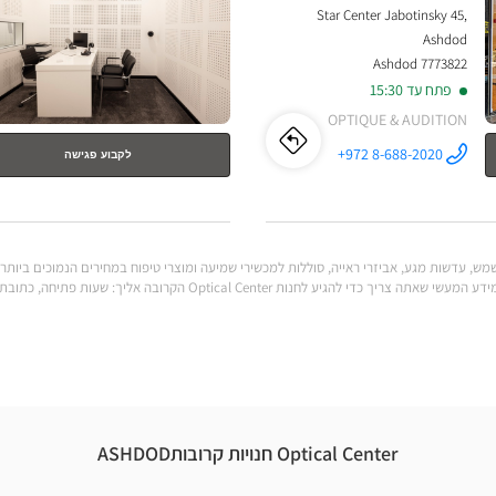
Star Center Jabotinsky 45,
נוסף
Ashdod
7773822 Ashdod
פתח עד 15:30
OPTIQUE & AUDITION
לו"ז
לחנות
+972 8-688-2020
לקבוע פגישה
התקשר לחנות
Optical
Optical
Center
ASHDOD
STAR
Center
CENTER/אשדוד
סטאר סנטר ב
ASHDOD
יכולות לענות על כל הצרכים שלך. מצא את כל המידע המעשי שאתה צריך כדי להגי
STAR
CENTER/אשדוד
סטאר
סנטר
Optical Center חנויות קרובותASHDOD