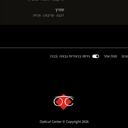
בחלון
בחלון
בחלון
שוויץ
חדש)
חדש)
חדש)
(פתח
(פתח
(פתח
ז'נבה
פריבורג
ורנייה
בחלון
בחלון
בחלון
חדש)
חדש)
חדש)
(פתח
ונים
מפת אתר
גירסה בניגודיות גבוהה (
כבוי
)
בחלון
חדש)
Optical Center © Copyright 2026
 settings, ensuring compliance with regulations. Customize your