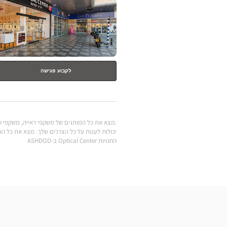
נוסף
לקבוע פגישה
החנויות Optical Center ב-ASHDOD