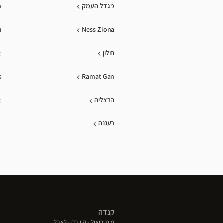
מגדל העמק
n
Ness Ziona
ר
חולון
t
k
Ramat Gan
הרצליה
t
רעננה
קנדה
(פתח
(פתח
(פתח
מונטריאול
קוויבק
לאבל