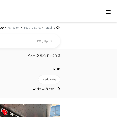
תפריט
בית
OD
Ashkelon
South District
Israël
מיקוד,
עיר...
2 חנויות
בASHDOD
ערים
Mgdl-H-Mq
חזור ל Ashkelon
לחץ
ENTER
למידע