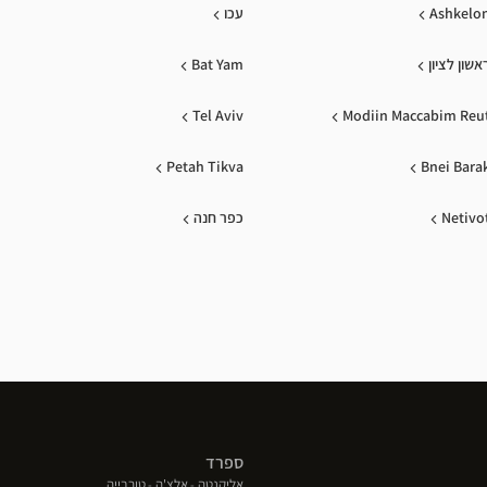
Ashkelo
עכו
אשון לציון
Bat Yam
Tel Aviv
Modiin Maccabim Reu
Petah Tikva
Bnei Bara
Netivo
כפר חנה
ספרד
(פתח
(פתח
(פתח
אליקנטה
אלצ'ה
טורבייה