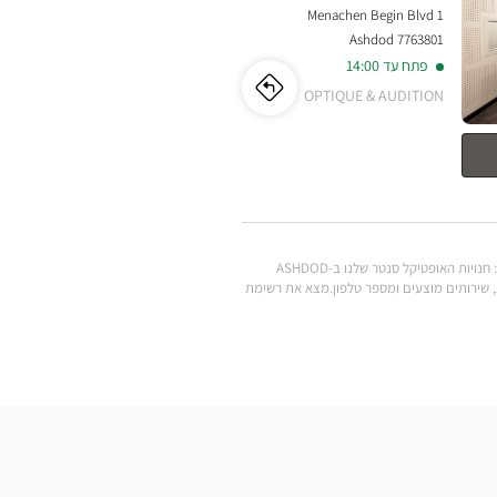
Menachen Begin Blvd 1
7763801 Ashdod
פתח עד 14:00
OPTIQUE & AUDITION
לו"ז
לחנות
Optical
Center
ASHDOD
HACITY/אשדוד
.מצא את כל המותגים של משקפי ראייה, משקפי שמש, עדשות מגע, אביזרי ראייה, סוללות למכשירי שמיעה ומוצרי טיפוח במחירים הנמוכים ביותר: חנויות האופטיקל סנטר שלנו ב-ASHDOD
ע לחנות Optical Center הקרובה אליך: שעות פתיחה, כתובת, שירותים מוצעים ומספר טלפון.מצא את רשימת
הסיטי