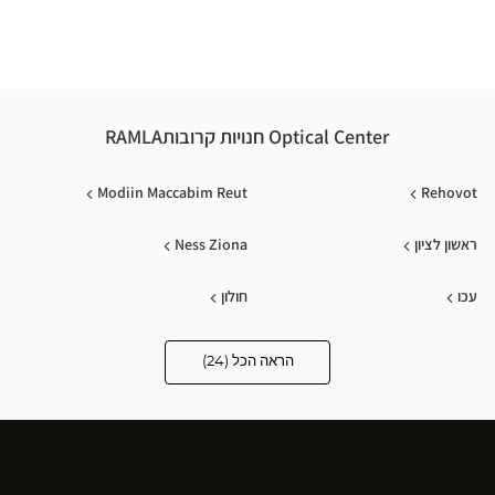
רמלו
Optical Center חנויות קרובותRAMLA
Modiin Maccabim Reut
Rehovot
ראשון לציון
Ness Ziona
עכו
חולון
Bnei Barak
Bat Yam
הראה הכל (24)
Optical
Center
Audioprothésiste
Petah Tikva
Ramat Gan
חנויות
Beit Shemesh
Tel Aviv