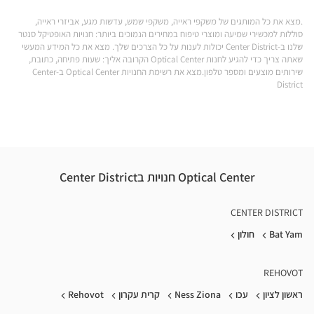
nter
ים פארק הים
ב
.מצא את כל המותגים של משקפי ראייה, משקפי שמש, עדשות מגע, אביזרי ראייה,
BAT
סוללות למכשירי שמיעה ומוצרי טיפוח במחירים הנמוכים ביותר: חנויות האופטיקל סנטר
שלנו ב-Center District יכולות לענות על כל הצרכים שלך. מצא את כל המידע המעשי
YAM
שאתה צריך כדי להגיע לחנות Optical Center הקרובה אליך: שעות פתיחה, כתובת,
שירותים מוצעים ומספר טלפון.מצא את רשימת החנויות Optical Center ב-Center
ARK
District
בת
ים
פארק
Optical Center חנויות בCenter District
הים
CENTER DISTRICT
Bat Yam
חולון
REHOVOT
ראשון לציון
עכו
Ness Ziona
קרית עקרון
Rehovot