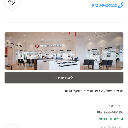
לו"ז
לחנו
+972 3-942-9559
התקשר לחנות
Optical
ical
Center
RISHON
LEZION -
nter
HONIM-
KONIM/ראשון
לחץ
לציון - חונים
HON
קונים ב
ENTER
ZION
למידע
נוסף
-
IM-
לקבוע פגישה
לציון
חנות:
מכשירי שמיעה כפר סבא אופטיקל סנטר
-
עתיר ידע 2
חונים
4464302 Kfar saba
קונים
פתח עד 20:00
ראייה & שמיעה