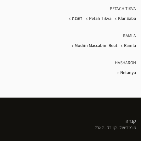
PETACH TIKVA
Kfar Saba
Petah Tikva
רעננה
RAMLA
Modiin Maccabim Reut
Ramla
HASHARON
Netanya
קנדה
(פתח
(פתח
(פתח
מונטריאול
קוויבק
לאבל
בחלון
בחלון
בחלון
חדש)
חדש)
חדש)