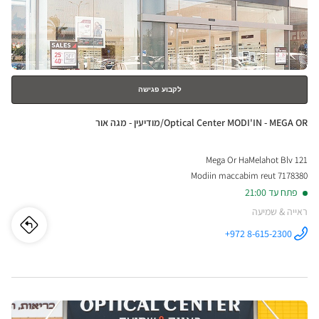
IONA
למידע
נוסף
-
HPRO
לקבוע פגישה
ציונה
חנות:
Optical Center MODI'IN - MEGA OR/מודיעין - מגה אור
-
Mega Or HaMelahot Blv 121
ישפר
7178380 Modiin maccabim reut
סנטר
פתח עד 21:00
ראייה & שמיעה
לו"ז
לחנו
+972 8-615-2300
התקשר לחנות
Optical
ical
Center
MODI'IN -
MEGA
nter
OR/מודיעין -
מגה אור ב
לחץ
I'IN