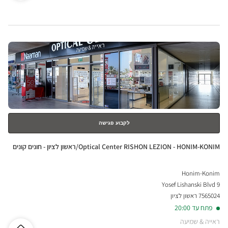
Optical
ical
Center
MIVNE
HOLON/מבנה
nter
חולון ב
לחץ
IVNE
ENTER
למידע
נוסף
חולון
לקבוע פגישה
חנות:
Optical Center RISHON LEZION - HONIM-KONIM/ראשון לציון - חונים קונים
Honim-Konim
Yosef Lishanski Blvd 9
7565024 ראשון לציון
פתח עד 20:00
ראייה & שמיעה