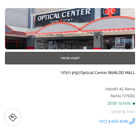
שמיע
לחץ
בת
ENTER
ים
למידע
נוסף
מרכז
העיר
אופט
לקבוע פגישה
סנטר
חנות:
Optical Center RAMLOD MALL/קניון רמלוד
Hatzofit 40, Ramla
7275001 Ramla
פתח עד 20:00
ראייה & שמיעה
לו"ז
לחנו
+972 8-655-4545
התקשר לחנות
Optical
ical
Center
RAMLOD