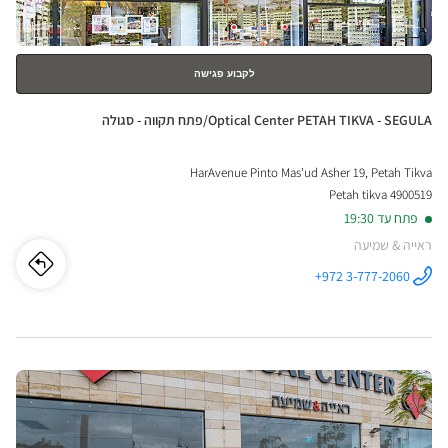
לקבוע פגישה
חנות:
Optical Center PETAH TIKVA - SEGULA/פתח תקווה - סגולה
HarAvenue Pinto Mas'ud Asher 19, Petah Tikva
4900519 Petah tikva
פתח עד 19:30
ראייה & שמיעה
לו"ז
לחנו
+972 3-777-2060
התקשר לחנות
Optical
ical
Center
PETAH TIKVA
-
nter
SEGULA/פתח
תקווה - סגולה
לחץ
ב
TAH
ENTER
IKVA
למידע
נוסף