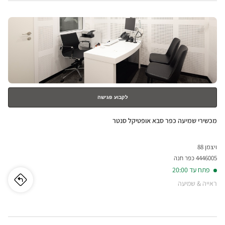
MALL/קניון
nter
רמלוד ב
לחץ
LOD
ENTER
למידע
נוסף
רמלו
לקבוע פגישה
חנות:
מכשירי שמיעה כפר סבא אופטיקל סנטר
ויצמן 88
4446005 כפר חנה
פתח עד 20:00
ראייה & שמיעה
לו"ז
לחנו
מכשי
שמיע