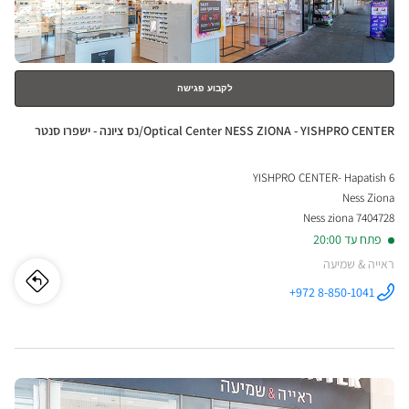
נוסף
אופט
סנטר
לקבוע פגישה
חנות:
Optical Center NESS ZIONA - YISHPRO CENTER/נס ציונה - ישפרו סנטר
YISHPRO CENTER- Hapatish 6
Ness Ziona
7404728 Ness ziona
פתח עד 20:00
ראייה & שמיעה
לו"ז
לחנו
+972 8-850-1041
התקשר לחנות
Optical
ical
Center NESS
ZIONA -
YISHPRO
nter
CENTER/נס
ציונה - ישפרו
לחץ
סנטר ב
ESS
ENTER