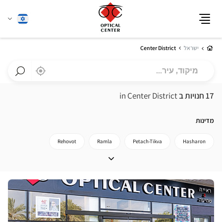
שנה
עברית
תפריט
שפה
בית
ישראל
Center District
מיקוד,
,
בקרבתי
a
עיר...
Optical
חפש
Center
חנות
17 חנויות ב
in Center District
חנות
Optical
Center
מדינות
Rehovot
Ramla
Petach-Tikva
Hasharon
חזור ל ישראל
מדינות
לחץ
ENTER
למידע
נוסף