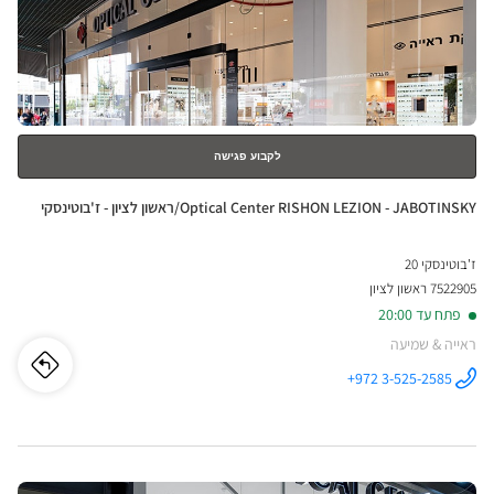
בילו
ENTER
סנטר
למידע
נוסף
אופט
סנטר
לקבוע פגישה
חנות:
Optical Center RISHON LEZION - JABOTINSKY/ראשון לציון - ז'בוטינסקי
ז'בוטינסקי 20
7522905 ראשון לציון
פתח עד 20:00
ראייה & שמיעה
לו"ז
לחנו
+972 3-525-2585
התקשר לחנות
Optical
ical
Center
RISHON
LEZION -
nter
JABOTINSKY/ראשון
לציון -
לחץ
ז'בוטינסקי ב