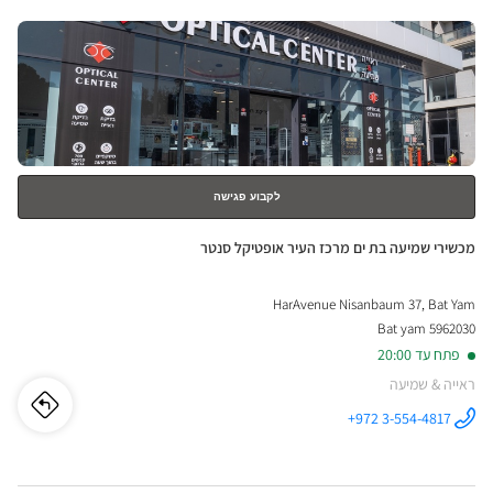
nter
פולג ב
לחץ
NYA
ENTER
-
למידע
נוסף
פולג
לקבוע פגישה
חנות:
מכשירי שמיעה בת ים מרכז העיר אופטיקל סנטר
HarAvenue Nisanbaum 37, Bat Yam
5962030 Bat yam
פתח עד 20:00
ראייה & שמיעה
לו"ז
לחנו
+972 3-554-4817
התקשר לחנות
מכשירי שמיעה
מכשי
בת ים מרכז
העיר אופטיקל
סנטר ב