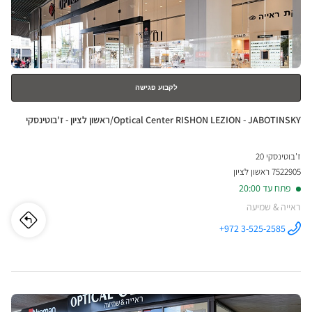
סנטר
למידע
נוסף
אופט
סנטר
לקבוע פגישה
חנות:
Optical Center RISHON LEZION - JABOTINSKY/ראשון לציון - ז'בוטינסקי
ז'בוטינסקי 20
7522905 ראשון לציון
פתח עד 20:00
ראייה & שמיעה
לו"ז
לחנו
+972 3-525-2585
התקשר לחנות
Optical
ical
Center
RISHON
LEZION -
nter
JABOTINSKY/ראשון
לציון -
לחץ
ז'בוטינסקי ב
HON