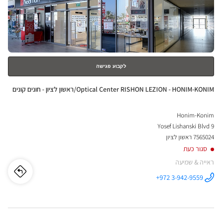
ENTER
ZION
למידע
נוסף
-
לציון
לקבוע פגישה
-
חנות:
Optical Center RISHON LEZION - HONIM-KONIM/ראשון לציון - חונים קונים
ז'בוט
Honim-Konim
Yosef Lishanski Blvd 9
7565024 ראשון לציון
סגור כעת
ראייה & שמיעה
לו"ז
לחנו
+972 3-942-9559
התקשר לחנות
Optical
ical
Center
RISHON
LEZION -
nter
HONIM-
KONIM/ראשון