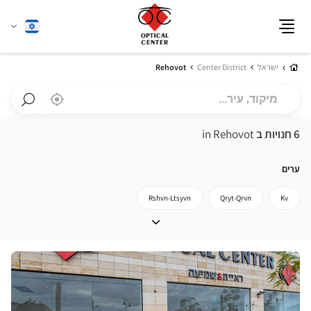
שנה
עברית
תפריט
שפה
בית
ישראל
Center District
Rehovot
מיקוד,
,
בקרבתי
a
עיר...
Optical
חפש
Center
חנות
6 חנויות ב
in Rehovot
חנות
Optical
Center
ערים
Rshvn-Ltsyvn
Qryt-Qrvn
Kv
חזור ל Center District
ערים
לחץ
ENTER
למידע
נוסף