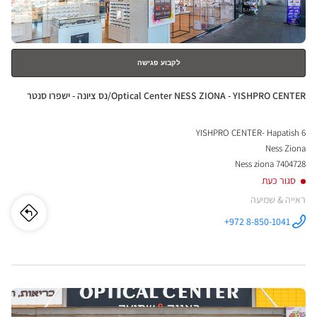
נוסף
אופט
סנטר
לקבוע פגישה
חנות:
Optical Center NESS ZIONA - YISHPRO CENTER/נס ציונה - ישפרו סנטר
YISHPRO CENTER- Hapatish 6
Ness Ziona
7404728 Ness ziona
סגור כעת
ראייה & שמיעה
לו"ז
לחנו
+972 8-850-1041
התקשר לחנות
Optical
ical
Center NESS
ZIONA -
YISHPRO
nter
CENTER/נס
ציונה - ישפרו
לחץ
סנטר ב
ESS
ENTER