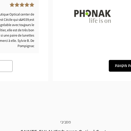
outique Optical center de
est Cécile qui s&#039;est
gréable avec toujours le
tier, elle est de très bon
Phonak
 si une paire de lunettes
erci à elle. Sylvie B. De
Pompignac
ת מקוונת
מסביבי