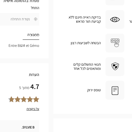
מסלול בהתאמה אישית
במפת
התחל
גוגל
בדיקת ראייה חינם ללא
,
ר
קביעת תור מראש
בקרבתי
חפש
חנות
Optical
תַחְבּוּרָה
Center
הבטחה לשביעות רצון
Entre B&M et Gémo
תנאי התשלום קלים
ומותאמים לכל אחד
הערות
4.7
מתוך 5
טופס ירוק
על ביקורות
SYLVIE B.