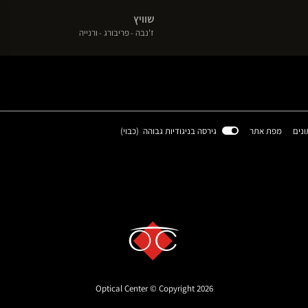
בחלון
בחלון
בחלון
שוויץ
חדש)
חדש)
חדש)
(פתח
(פתח
(פתח
ז'נבה
פריבורג
ורנייה
בחלון
בחלון
בחלון
חדש)
חדש)
חדש)
(פתח
ונים
מפת אתר
גירסה בניגודיות גבוהה (
כבוי
)
בחלון
חדש)
Optical Center © Copyright 2026
 settings, ensuring compliance with regulations. Customize your