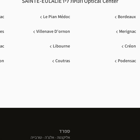
Optical Center חנויות לידSAINTE-EULALIE
zac
Le Pian Médoc
Bordeaux
les
Villenave D'ornon
Merignac
lac
Libourne
Créon
on
Coutras
Podensac
ספרד
(פתח
(פתח
(פתח
אליקנטה
אלצ'ה
טורבייה