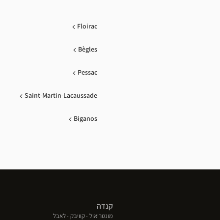
Floirac
Bègles
Pessac
Saint-Martin-Lacaussade
Biganos
קנדה
(פתח
(פתח
(פתח
מונטריאול
קוויבק
לאבל