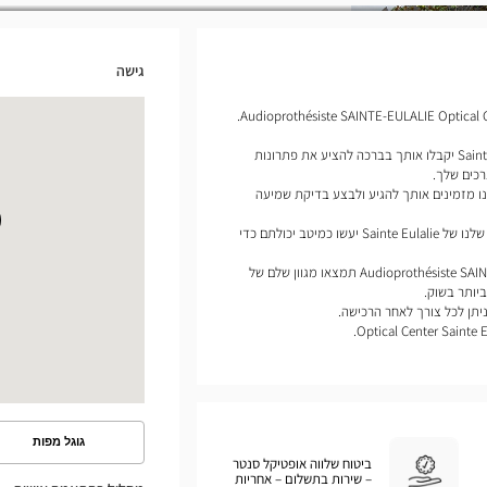
גישה
מומחי מכשירי השמיעה שלנו של Sainte Eulalie יקבלו אותך בברכה להציע את פתרונות
כים שלך.
ו מזמינים אותך להגיע ולבצע בדיקת שמיעה
לפי הפרופיל שלך, מומחי מכשירי השמיעה שלנו של Sainte Eulalie יעשו כמיטב יכולתם כדי
בחנות שלנו Audioprothésiste SAINTE-EULALIE Optical Center תמצאו מגוון שלם של
יותר בשוק.
יתן לכל צורך לאחר הרכישה.
גוגל מפות
ראה
ביטוח שלווה אופטיקל סנטר
את
– שירות בתשלום – אחריות
המסלול