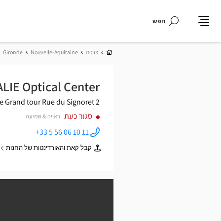
חפש
תפריט
בית
צרפת
Nouvelle-Aquitaine
Gironde
LIE Optical Center
e Grand tour
2 Rue du Signoret
סגור כעת
ראייה & שמיעה
+33 5 56 06 10 11
התקשר
לחנות
קבל קאת והאורדינטות של החנות
Audioprothésiste
של
SAINTE-
Audioprothésiste
EULALIE
SAINTE-
Optical
EULALIE
Center ב
Optical
Center