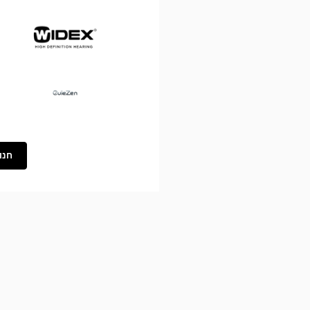
Widex
Ouïezen
חנו