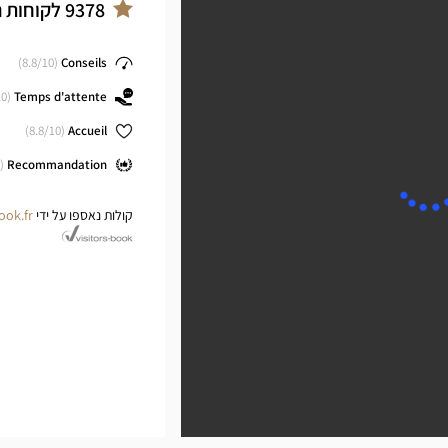
cal
ב
9378
לקוחות 
ter
8.8
/10)
(
Conseils
0)
(
Temps d'attente
8.8
/10)
(
Accueil
(
Recommandation
קולות נאספו על ידי
ook.fr