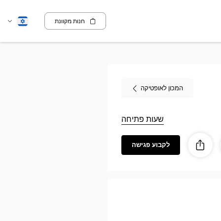
חנות מקוונת
שנה
עברית
שפה
המכון לאופטיקה
שעות פתיחה
לקבוע פגישה
ז
ות
לַחֲלוֹק
Audioprothési
Au
SAIN
EULAL