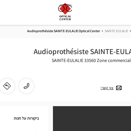
Audioprothésiste SAINTE-EULALIE Optical Center
SAINTE-EULALIE
Audioprothésiste SAINTE-EULA
33560 SAINTE-EULALIE
Zone commercial
התקשר
שיחה
צור קשר!
לו"
לחנ
לחנות
ste
dioprothésiste
SAINTE-
TE-
EULALIE
ביקורות על חנות
Optical
IE
Center