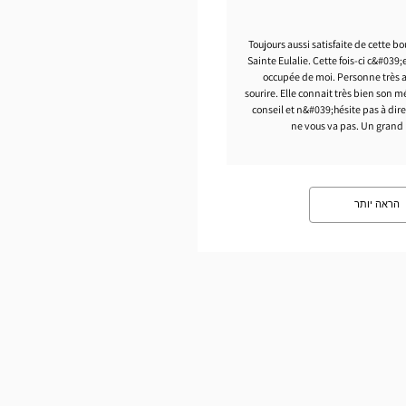
Toujours aussi satisfaite de cette b
Sainte Eulalie. Cette fois-ci c&#039;
occupée de moi. Personne très a
sourire. Elle connait très bien son mé
conseil et n&#039;hésite pas à dire
ne vous va pas. Un grand m
הראה יותר