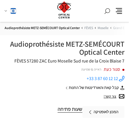
חפש
שנה
עברית
תפריט
שפה
Audioprothésiste METZ-SEMÉCOURT Optical Center
FÈVES
Moselle
Grand Est
Audioprothésiste METZ-SEMÉCOURT
Optical Center
57280 FÈVES
ZAC Euro Moselle Sud
7 rue de la Croix Blaise
סגור כעת
ראייה & שמיעה
+33 3 87 60 12 12
התקשר
לחנות
קבל קאת והאורדינטות של החנות
Audioprothésiste
של
METZ-
Audioprothésiste
צור קשר!
SEMÉCOURT
METZ-
Optical
SEMÉCOURT
Center ב
Optical
שעות פתיחה
המכון לאופטיקה
Center