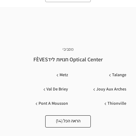
מסביבי
Optical Center חנויות לידFÈVES
Metz
Talange
Val De Briey
Jouy Aux Arches
Pont A Mousson
Thionville
Esch-Sur-Alzette
Dudelange
הראה הכל (14)
Optical
Center
Audioprothésiste
Saint-Avold
Creutzwald
חנויות