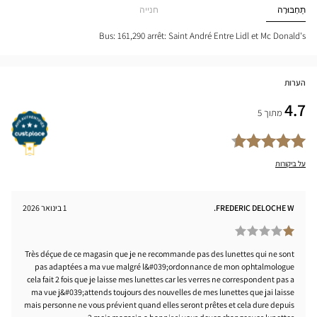
NNE
Optical
תַחְבּוּרָה
חנייה
tical
Center
nter
Bus: 161,290 arrêt: Saint André Entre Lidl et Mc Donald's
הערות
4.7
מתוך 5
על ביקורות
FREDERIC DELOCHE W.
1 בינואר 2026
Très déçue de ce magasin que je ne recommande pas des lunettes qui ne sont
pas adaptées a ma vue malgré l&#039;ordonnance de mon ophtalmologue
cela fait 2 fois que je laisse mes lunettes car les verres ne correspondent pas a
ma vue j&#039;attends toujours des nouvelles de mes lunettes que jai laisse
mais personne ne vous prévient quand elles seront prêtes et cela dure depuis