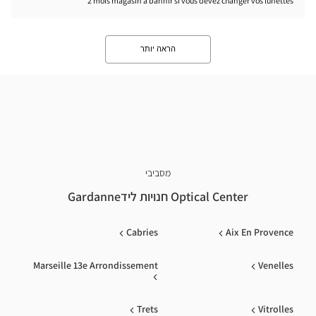
2 mois magasin a bannir si vous devez changer vos lunettes
הראה יותר
מסביבי
Optical Center חנויות לידGardanne
Cabries
Aix En Provence
Marseille 13e Arrondissement
Venelles
Trets
Vitrolles