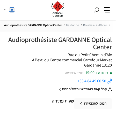
חפש
שנה
עברית
תפריט
שפה
Audioprothésiste GARDANNE Optical Center
Gardanne
Bouches-Du-Rhône
Pro
Audioprothésiste GARDANNE Optical
Center
Rue du Petit Chemin d'Aix
À l'ext. du Centre commercial Carrefour Market
13120 Gardanne
פתח עד 19:00
ראייה & שמיעה
+33 4 84 49 60 50
התקשר
לחנות
קבל קאת והאורדינטות של החנות
Audioprothésiste
של
GARDANNE
Audioprothésiste
Optical
GARDANNE
שעות פתיחה
Center ב
Optical
המכון לאופטיקה
Center