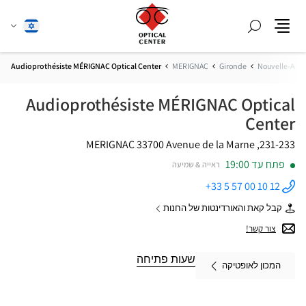
חפש
שנה
עברית
תפריט
שפה
Audioprothésiste MÉRIGNAC Optical Center
MERIGNAC
Gironde
Nouvelle-Aqui
Audioprothésiste MÉRIGNAC Optical
Center
33700 MERIGNAC
231-233, Avenue de la Marne
פתח עד 19:00
ראייה & שמיעה
+33 5 57 00 10 12
התקשר
לחנות
קבל קאת והאורדינטות של החנות
Audioprothésiste
של
MÉRIGNAC
Audioprothésiste
צור קשר!
Optical
MÉRIGNAC
Center ב
Optical
Center
שעות פתיחה
המכון לאופטיקה