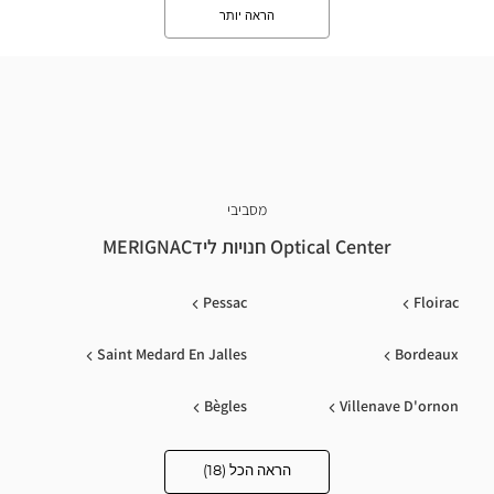
הראה יותר
מסביבי
Optical Center חנויות לידMERIGNAC
Pessac
Floirac
Saint Medard En Jalles
Bordeaux
Bègles
Villenave D'ornon
Le Pian Médoc
Saint-Jean-D'illac
הראה הכל (18)
Optical
Center