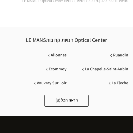
מוצעים ומספר טלפון.מצא את רשימת החנויות Optical Center ב-LE MANS
ical
nter
Optical Center חנויות קרובותLE MANS
Allonnes
Ruaudin
Ecommoy
La Chapelle-Saint-Aubin
Vouvray Sur Loir
La Fleche
Sable Sur Sarthe
La Ferte Bernard
הראה הכל (8)
Optical
Center
Audioprothésiste
חנויות