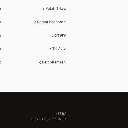
Petah Tikva
ר
k
Ramat Hasharon
ירושלים
n
Tel Aviv
ר
t
Beit Shemesh
קנדה
(פתח
(פתח
(פתח
מונטריאול
קוויבק
לאבל
בחלון
בחלון
בחלון