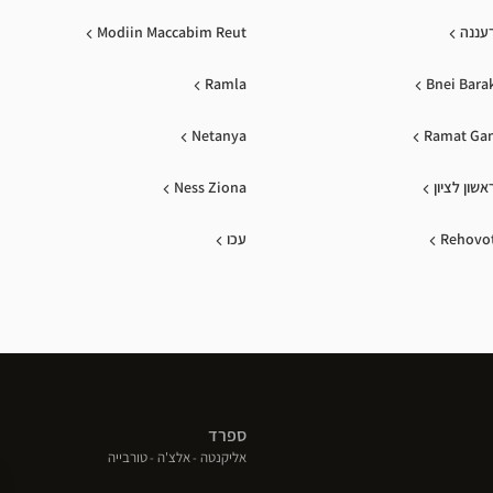
עננה
Modiin Maccabim Reut
Ramla
Bnei Bara
Netanya
Ramat Ga
אשון לציון
Ness Ziona
Rehovo
עכו
ספרד
(פתח
(פתח
(פתח
אליקנטה
אלצ'ה
טורבייה
בחלון
בחלון
בחלון