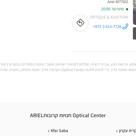
4077602 Ariel
פתח עד 20:00
OPTIQUE & AUDITION
לו"ז
לחנות
+972 3-613-7726
התקשר לחנות
Optical
Optical
Center
ARIEL/אריאל
ב
Center
ARIEL/אריאל
לענות על כל הצרכים שלך. מצא את כל המידע המעשי שאתה צריך כדי להגיע לחנות al Center
Optical Center חנויות קרובותARIEL
רית עקרון
Kfar Saba