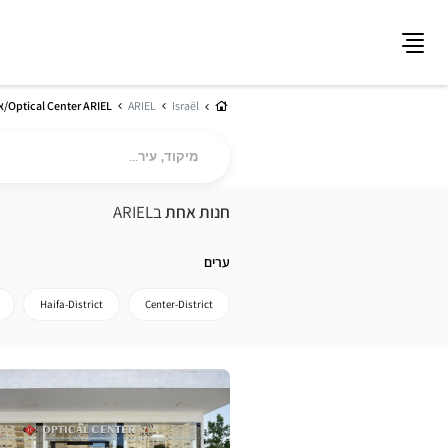
תפריט
בית
Israël
ARIEL
Optical Center ARIEL/אריאל
מיקוד,
עיר...
חנות אחת
בARIEL
ערים
Haifa-District
Center-District
לחץ
ENTER
למידע
נוסף