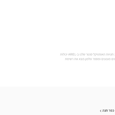
.מצא את כל המותגים של משקפי ראייה, משקפי שמש, עדשות מגע, אביזרי ראייה, סוללות למכשירי שמיעה ומוצרי טיפוח במחירים הנמוכים ביותר: חנויות האופטיקל סנטר שלנו ב-ARIEL יכולות
Optic הקרובה אליך: שעות פתיחה, כתובת, שירותים מוצעים ומספר טלפון.מצא את רשימת
כפר חנה