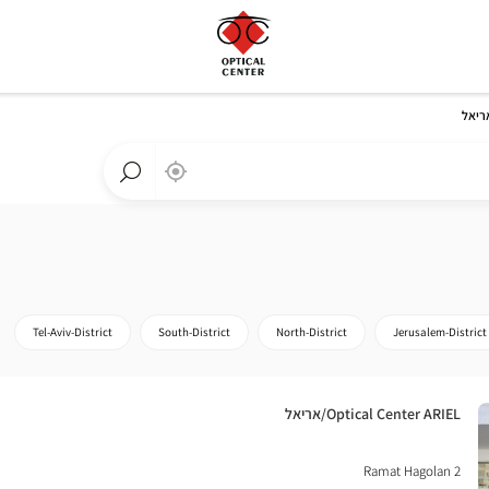
,
בקרבתי
a
Optical
חפש
Center
חנות
חנות
Optical
Center
Tel-Aviv-District
South-District
North-District
Jerusalem-District
חנות:
Optical Center ARIEL/אריאל
Ramat Hagolan 2