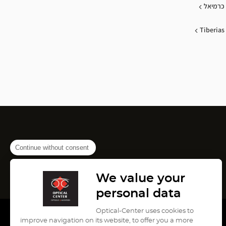
כרמיאל
Tiberias
Continue without consent
We value your
personal data
Optical-Center uses cookies to
improve navigation on its website, to offer you a more