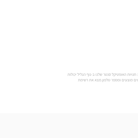
נויות האופטיקל סנטר שלנו ב-נוף הגליל יכולות
Optic הקרובה אליך: שעות פתיחה, כתובת, שירותים מוצעים ומספר טלפון.מצא את רשימת