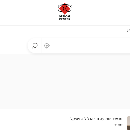
יל
,
בקרבתי
a
Optical
חפש
Center
חנות
חנות
Optical
Center
חנות:
מכשירי שמיעה נוף הגליל אופטיקל
סנטר