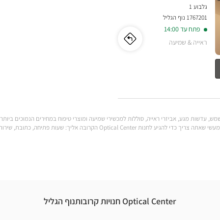
גלבוע 1
1767201 נוף הגליל
פתח עד 14:00
ראייה & שמיעה
לו"ז
לחנות
מכשירי
שמיעה
נוף
הגליל
, עדשות מגע, אביזרי ראייה, סוללות למכשירי שמיעה ומוצרי טיפוח במחירים הנמוכים ביותר: ח
לענות על כל הצרכים שלך. מצא את כל המידע המעשי שאתה צריך כדי להגיע לחנות al Center
אופטיקל
סנטר
Optical Center חנויות קרובותנוף הגליל