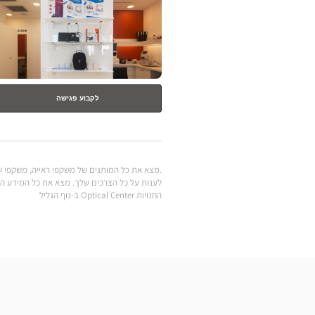
נוסף
לקבוע פגישה
.מצא את כל המותגים של משקפי ראייה, משקפי שמש
החנויות Optical Center ב-נוף הגליל