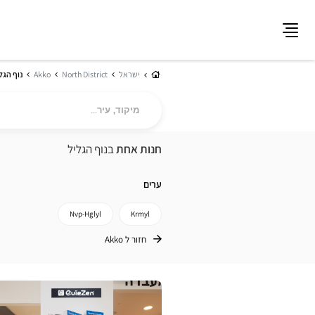
תפריט
בית
ישראל
North District
Akko
נוף הגל
מיקוד,
עיר...
חנות אחת
בנוף הגליל
ערים
Nvp-Hglyl
Krmyl
חזור ל Akko
לחץ
ENTER
למידע